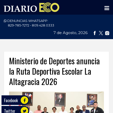
DENUNCIAS WHATSAPP:
PORTADA
829-785-7272 • 809.428.0333
7 de Agosto, 2026
NACIONALES
INTERNACIONAL
POLÍTICA
Ministerio de Deportes anuncia
ECONOMÍA
la Ruta Deportiva Escolar La
Altagracia 2026
DEPORTES
ENTRETENIMIENTO
Facebook
SALUD
Twitter
TECNOLOGÍA