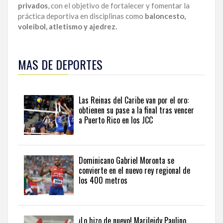
privados
, con el objetivo de fortalecer y fomentar la
práctica deportiva en disciplinas como
baloncesto,
voleibol, atletismo y ajedrez.
Manténgase
al
MAS DE DEPORTES
día
con
las
principales
Las Reinas del Caribe van por el oro:
competiciones
obtienen su pase a la final tras vencer
y
a Puerto Rico en los JCC
atletas
del
país
en
Dominicano Gabriel Moronta se
sports
convierte en el nuevo rey regional de
news
los 400 metros
from
the
Dominican
Republic
.
¡Lo hizo de nuevo! Marileidy Paulino