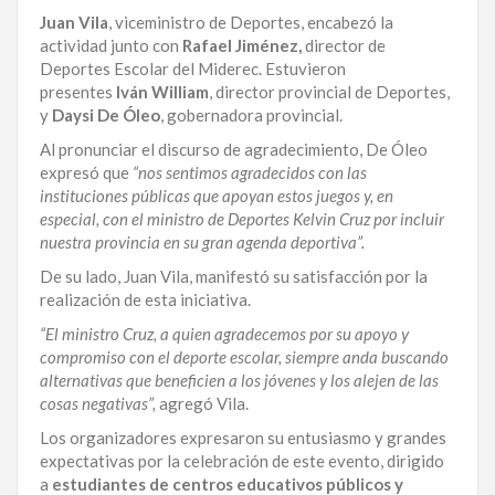
Juan Vila
, viceministro de Deportes, encabezó la
LA
actividad junto con
Rafael Jiménez,
director de
ALTAGRACIA
Deportes Escolar del Miderec. Estuvieron
presentes
Iván William
, director provincial de Deportes,
PUERTO
y
Daysi De Óleo
, gobernadora provincial.
PLATA
Al pronunciar el discurso de agradecimiento, De Óleo
CONTÁCTENOS
expresó que
“nos sentimos agradecidos con las
instituciones públicas que apoyan estos juegos y, en
especial, con el ministro de Deportes Kelvin Cruz por incluir
nuestra provincia en su gran agenda deportiva”.
De su lado, Juan Vila, manifestó su satisfacción por la
realización de esta iniciativa.
“El ministro Cruz, a quien agradecemos por su apoyo y
compromiso con el deporte escolar, siempre anda buscando
alternativas que beneficien a los jóvenes y los alejen de las
cosas negativas”,
agregó Vila.
Los organizadores expresaron su entusiasmo y grandes
expectativas por la celebración de este evento, dirigido
a
estudiantes de centros educativos públicos y