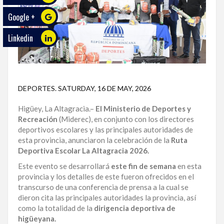
Google +
ECO
PLAY
Linkedin
TRABAJOS
DE
INVESTIGACIÓN
DEPORTES
.
SATURDAY, 16 DE MAY, 2026
PROVINCIAS
Higüey, La Altagracia.–
El Ministerio de Deportes y
DISTRITO
Recreación
(Miderec), en conjunto con los directores
NACIONAL
deportivos escolares y las principales autoridades de
esta provincia, anunciaron la celebración de la
Ruta
SANTO
Deportiva Escolar La Altagracia 2026.
DOMINGO
Este evento se desarrollará
este fin de semana
en esta
provincia y los detalles de este fueron ofrecidos en el
SANTIAGO
transcurso de una conferencia de prensa a la cual se
dieron cita las principales autoridades la provincia, así
SAN
como la totalidad de la
dirigencia deportiva de
JUAN
higüeyana.